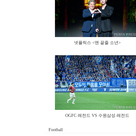
넷플릭스 <맨 끝줄 소년>
OGFC 레전드 VS 수원삼성 레전드
Football