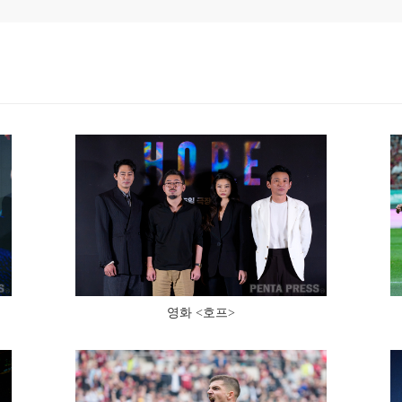
영화 <호프>