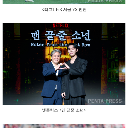
K리그1 16R 서울 VS 인천
넷플릭스 <맨 끝줄 소년>