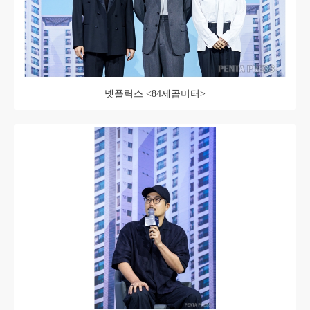
넷플릭스 <84제곱미터>​