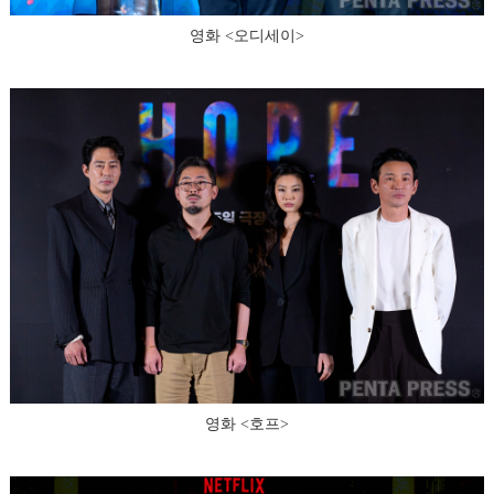
영화 <오디세이>
영화 <호프>