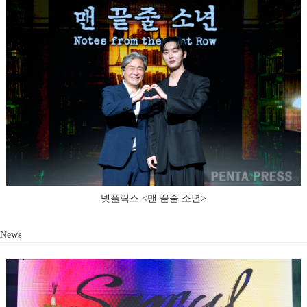
넷플릭스 <맨 끝줄 소년>
News