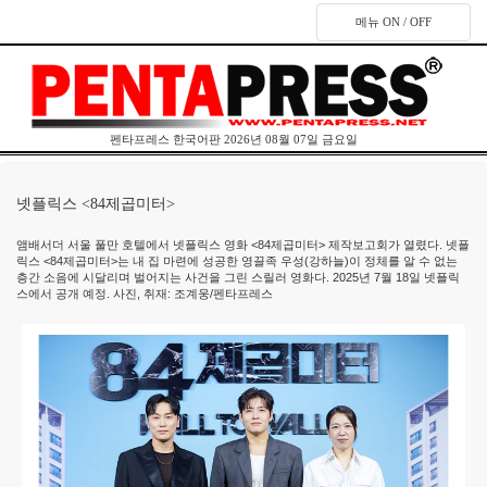
메뉴 ON / OFF
펜타프레스 한국어판 2026년 08월 07일 금요일
넷플릭스 ​​<​84제곱미터>
앰배서더 서울 풀만 호텔에서 넷플릭스 영화 ​​<​84제곱미터> 제작보고회가 열렸다. 넷플
릭스 <84제곱미터>​는 내 집 마련에 성공한 영끌족 우성(강하늘)이 정체를 알 수 없는
층간 소음에 시달리며 벌어지는 사건을 그린 스릴러 영화다. 2025년 7월 18일 넷플릭
스에서 공개 예정. 사진, 취재: 조계웅/펜타프레스