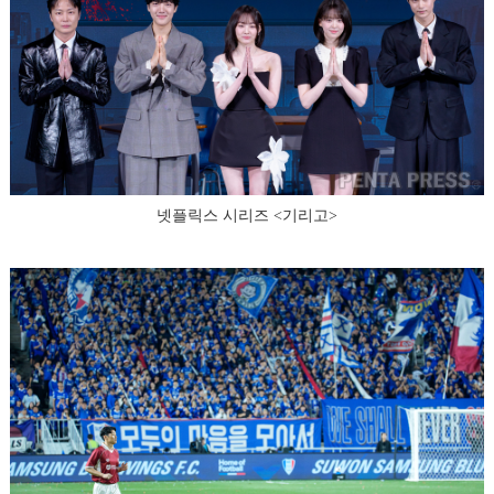
넷플릭스 시리즈 <기리고>