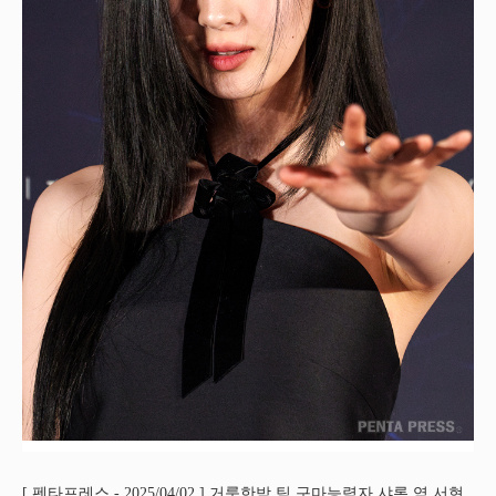
[ 펜타프레스 - 2025/04/02 ] 거룩한밤 팀 구마능력자 샤론 역 서현.