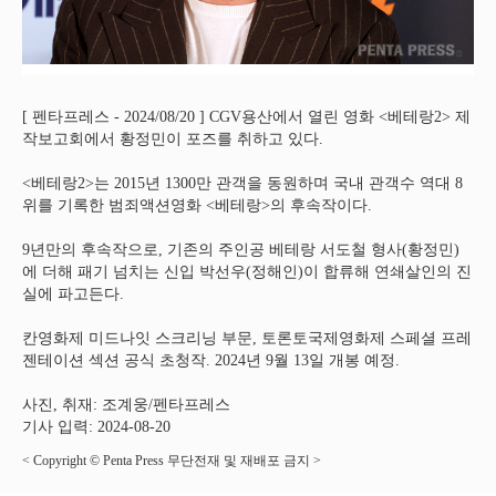
[ 펜타프레스 - 2024/08/20 ] CGV용산에서 열린 영화 <베테랑2> 제
작보고회에서 황정민이 포즈를 취하고 있다.
<베테랑2>는 2015년 1300만 관객을 동원하며 국내 관객수 역대 8
위를 기록한 범죄액션영화 <베테랑>의 후속작이다.
9년만의 후속작으로, 기존의 주인공 베테랑 서도철 형사(황정민)
에 더해 패기 넘치는 신입 박선우(정해인)이 합류해 연쇄살인의 진
실에 파고든다.
칸영화제 미드나잇 스크리닝 부문, 토론토국제영화제 스페셜 프레
젠테이션 섹션 공식 초청작. 2024년 9월 13일 개봉 예정.
사진, 취재: 조계웅/펜타프레스
기사 입력: 2024-08-20
< Copyright © Penta Press 무단전재 및 재배포 금지 >