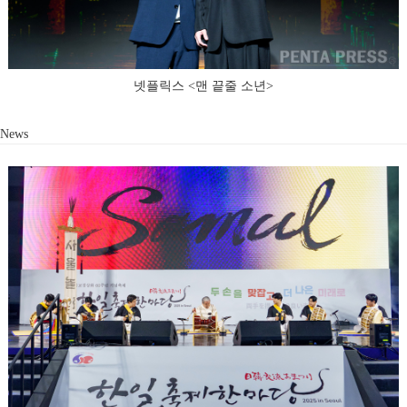
넷플릭스 <맨 끝줄 소년>
News