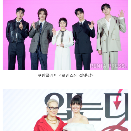
쿠팡플레이 <로맨스의 절댓값>