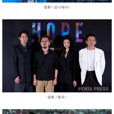
영화 <오디세이>
영화 <호프>