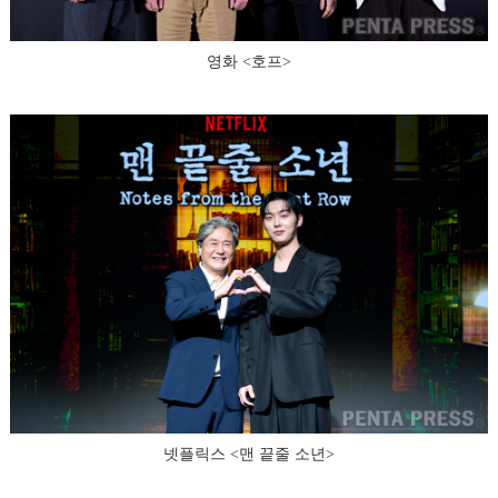
영화 <호프>
넷플릭스 <맨 끝줄 소년>