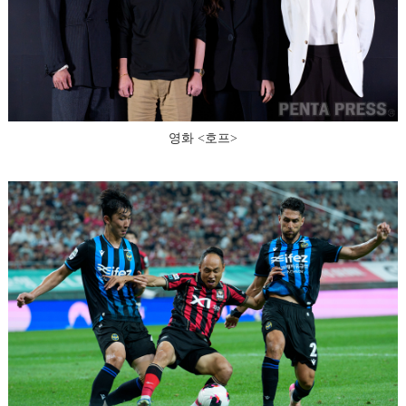
영화 <호프>