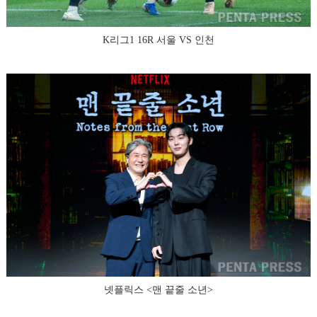
K리그1 16R 서울 VS 인천
넷플릭스 <맨 끝줄 소년>