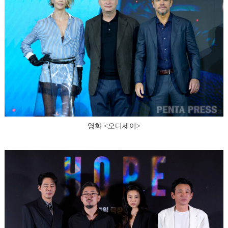
영화 <오디세이>