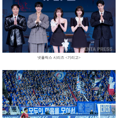
넷플릭스 시리즈 <기리고>