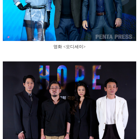
영화 <오디세이>