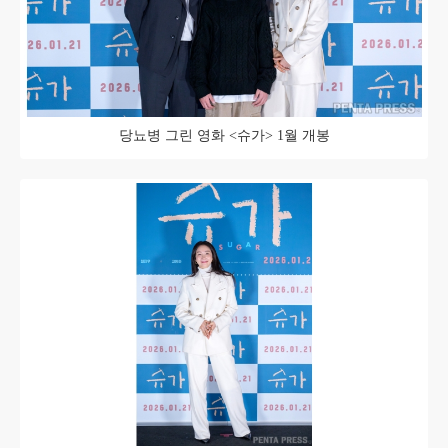
당뇨병 그린 영화 <슈가> 1월 개봉