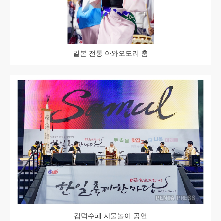
일본 전통 아와오도리 춤
김덕수패 사물놀이 공연