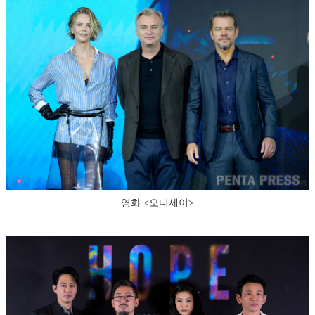
영화 <오디세이>