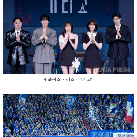
넷플릭스 시리즈 <기리고>