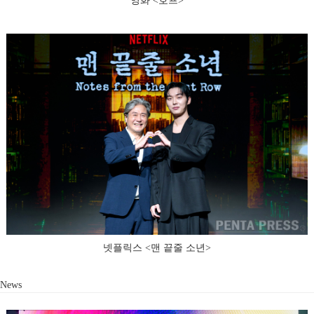
영화 <호프>
넷플릭스 <맨 끝줄 소년>
News