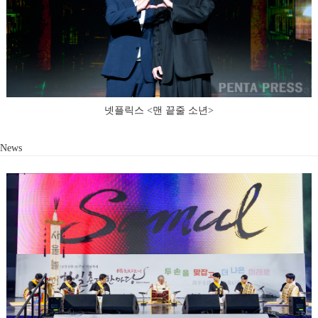
넷플릭스 <맨 끝줄 소년>
News