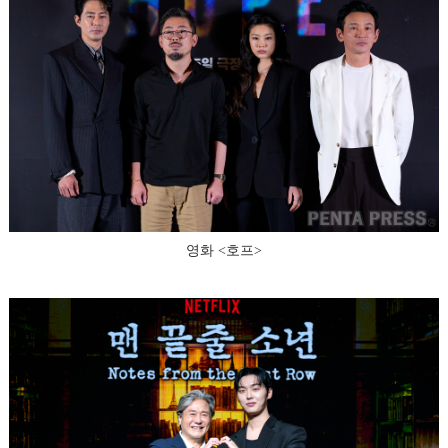
영화 <호프>