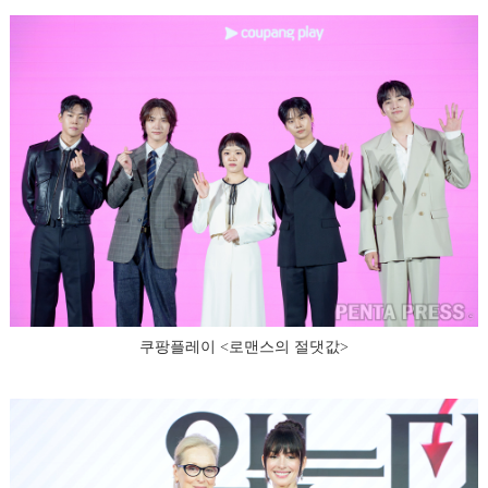
쿠팡플레이 <로맨스의 절댓값>