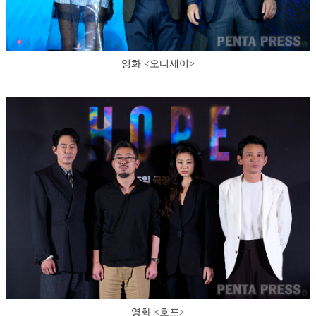
영화 <오디세이>
영화 <호프>