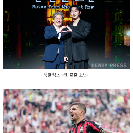
넷플릭스 <맨 끝줄 소년>