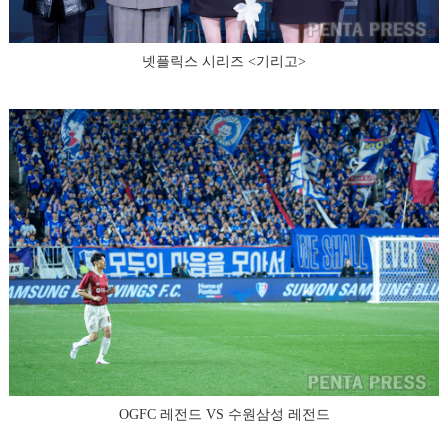
넷플릭스 시리즈 <기리고>
OGFC 레전드 VS 수원삼성 레전드