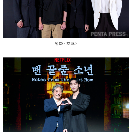
영화 <호프>