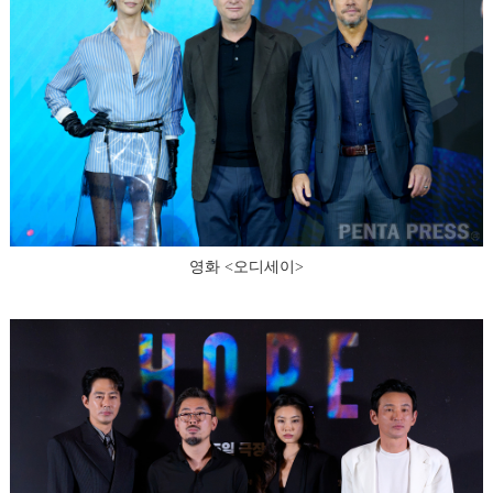
영화 <오디세이>