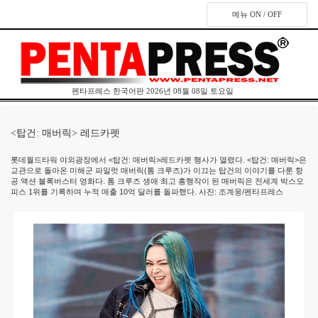
메뉴 ON / OFF
펜타프레스 한국어판 2026년 08월 08일 토요일
<탑건: 매버릭> 레드카펫
롯데월드타워 야외광장에서 <탑건: 매버릭>레드카펫 행사가 열렸다. <탑건: 매버릭>은
교관으로 돌아온 미해군 파일럿 매버릭(톰 크루즈)가 이끄는 탑건의 이야기를 다룬 항
공 액션 블록버스터 영화다. 톰 크루즈 생애 최고 흥행작이 된 매버릭은 전세계 박스오
피스 1위를 기록하며 누적 매출 10억 달러를 돌파했다. 사진: 조계웅/펜타프레스