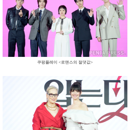
쿠팡플레이 <로맨스의 절댓값>