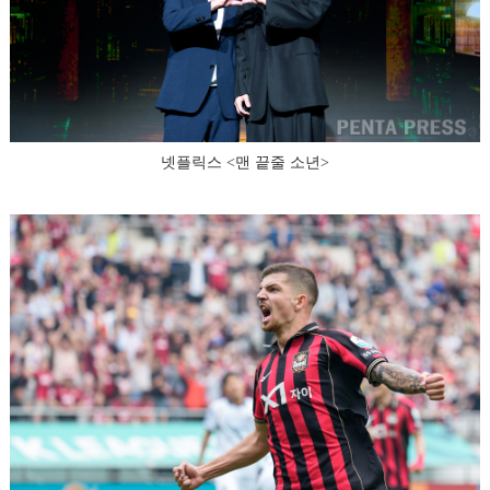
넷플릭스 <맨 끝줄 소년>