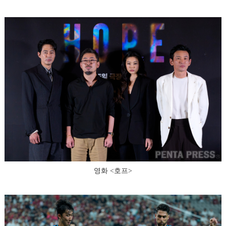
영화 <호프>